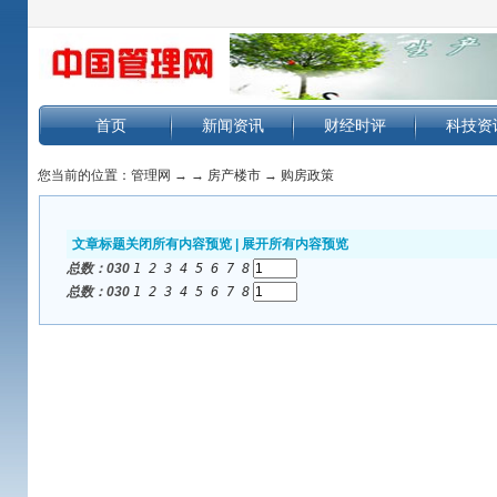
首页
新闻资讯
财经时评
科技资
您当前的位置：
管理网
→
→
房产楼市
→
购房政策
文章标题
关闭所有内容预览
|
展开所有内容预览
总数：0
30
1
2
3
4
5
6
7
8
总数：0
30
1
2
3
4
5
6
7
8