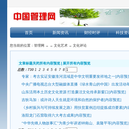
首页
新闻资讯
财经时评
科技资
您当前的位置：
管理网
→
→
文化艺术
→
文化评论
文章标题
关闭所有内容预览
|
展开所有内容预览
总数：7
30
1
2
3
4
5
6
7
8
专家：考古实证安徽淮河流域是中华文明重要发祥地之一
[内容预
中央广播电视总台大型融媒体直播《绿水青山的中国》出发活动
山东活用本土历史文化资源 打造廉洁文化传承新窗口
[内容预览]
吉狄马加：或许诗人天生就是环境和自然的保护者
[内容预览]
《乡村振兴与可持续发展之路》用扶贫案例总结提炼成功要素
[内
洛阳龙门石窟取得六大考古成果
[内容预览]
“中华先锋人物故事汇”为青少年讲述钟南山、袁隆平等
[内容预览]