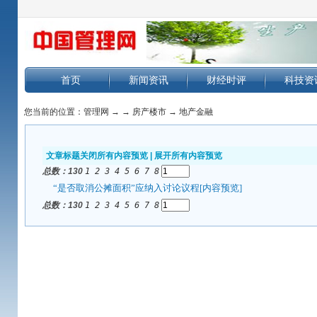
首页
新闻资讯
财经时评
科技资
您当前的位置：
管理网
→
→
房产楼市
→
地产金融
文章标题
关闭所有内容预览
|
展开所有内容预览
总数：1
30
1
2
3
4
5
6
7
8
“是否取消公摊面积”应纳入讨论议程
[内容预览]
总数：1
30
1
2
3
4
5
6
7
8