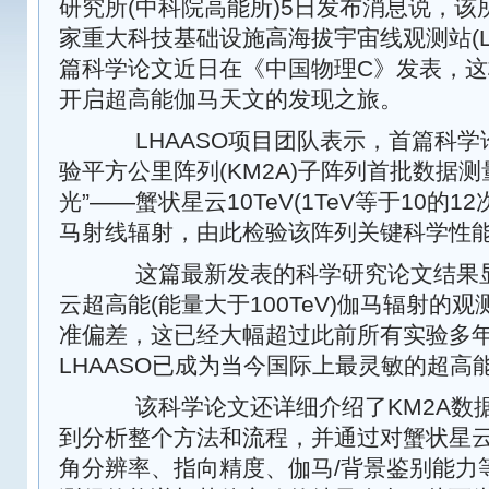
研究所(中科院高能所)5日发布消息说，
家重大科技基础设施高海拔宇宙线观测站(L
篇科学论文近日在《中国物理C》发表，这标
开启超高能伽马天文的发现之旅。
LHAASO项目团队表示，首篇科学论
验平方公里阵列(KM2A)子阵列首批数据测
光”——蟹状星云10TeV(1TeV等于10的
马射线辐射，由此检验该阵列关键科学性
这篇最新发表的科学研究论文结果显
云超高能(能量大于100TeV)伽马辐射的观
准偏差，这已经大幅超过此前所有实验多
LHAASO已成为当今国际上最灵敏的超高
该科学论文还详细介绍了KM2A数
到分析整个方法和流程，并通过对蟹状星
角分辨率、指向精度、伽马/背景鉴别能力