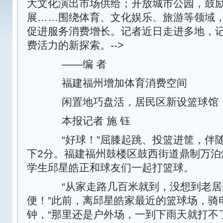
大文化演出市场供给；开放城市公园，鼓
展……围绕体育、文化娱乐、旅游等领域
促进服务消费增长。记者近日走进多地，
费活力的新探索。-->
——编 者
福建福州增加体育消费空间
闲置地巧盘活，居民区新设篮球馆
本报记者 施 钰
“好球！”屈膝起跳、投篮进筐，伴
下2分。福建福州鼓楼区鼓西街道鼎制万泊
学生邱星皓正和球友们一起打篮球。
“从家走路几百米就到，没想到老居
便！”此前，离邱星皓家最近的篮球场，骑
钟，“那里还是户外场，一到下雨天就打不