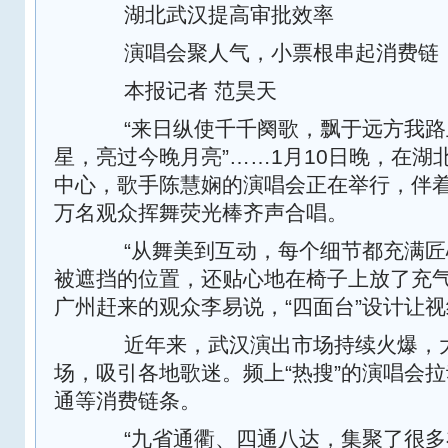
湖北武汉提高审批效率
演唱会聚人气，小票根串起消费链
本报记者 范昊天
“来日纵使千千阕歌，飘于远方我路
星，亮过今晚月亮”……1月10日晚，在湖
中心，歌手陈慧娴的演唱会正在举行，伴
万名观众挥舞荧光棒齐声合唱。
“从舞美到互动，每个细节都充满匠
被遮挡的位置，还贴心地在椅子上放了充气
广州赶来的观众李易说，“四面台”设计让
近年来，武汉演出市场持续火爆，大
场，吸引各地歌迷。频上“热搜”的演唱会
通等消费链条。
“九省通衢、四通八达，集聚了很多