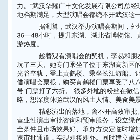
力。”武汉华耀广丰文化发展有限公司总经
地档期满足，大型演唱会都绕不开武汉这
据测算，武汉举办演唱会期间，外地
36—48小时，提升东湖、湖北省博物馆
游热度。
趁着观看演唱会的契机，李易和朋友
玩了三天。她专门乘坐了位于东湖高新区
光谷空轨，登上黄鹤楼、乘坐长江游船。
借演唱会票根，购买黄鹤楼门票享受了八八
号”门票打了六折。“很多外地的粉丝在微
略，想深度体验武汉的风土人情、美食美景
精彩演出的落地，离不开高效审批。
营业性演出审批咨询和预审服务，设立绿
全条件且市场效果好、承办方决定临时增
速审批通道，实现即接即办。同时建立重